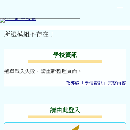
臺南市麻豆區紀安國民小學網站
導覽列
跳至主內容區
⏸
工具列
頁尾區域
主內容區域
所選模組不存在！
左邊區域內容
學校資訊
選單載入失敗，請重新整理頁面。
教導處「學校資訊」完整內容
右邊區域內容
請由此登入